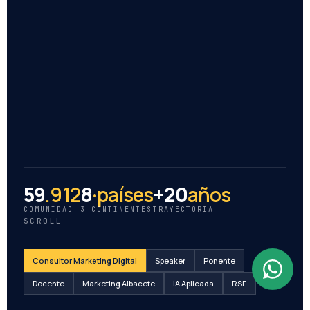
59
.912
8
·países
+20
años
COMUNIDAD
3 CONTINENTES
TRAYECTORIA
SCROLL
Consultor Marketing Digital
Speaker
Ponente
Docente
Marketing Albacete
IA Aplicada
RSE